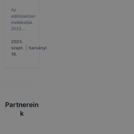
Az
alábbiakban
mellékeljük
2023.
október
havi
2023.
étkezési
szept.
harsányi
térítési díj
18.
készpénzes
befizetési
napjairól
szóló
hivatalos
tájékoztató
levelet.
Partnerein
k