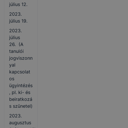
július 12.
2023.
július 19.
2023.
július
26.
(A
t
anulói
jogviszonn
yal
kapcsolat
os
ügyintézés
, pl. ki- és
beiratkozá
s szünetel)
2023.
augusztus