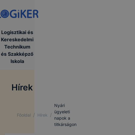
Logisztikai és
Kereskedelmi
Technikum
és Szakképző
Iskola
Hírek
Nyári
ügyeleti
/
/
Főoldal
Hírek
napok a
titkárságon