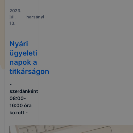
2023.
júl.
harsányi
13.
Nyári
ügyeleti
napok a
titkárságon
-
szerdánként
08:00-
16:00 óra
között -