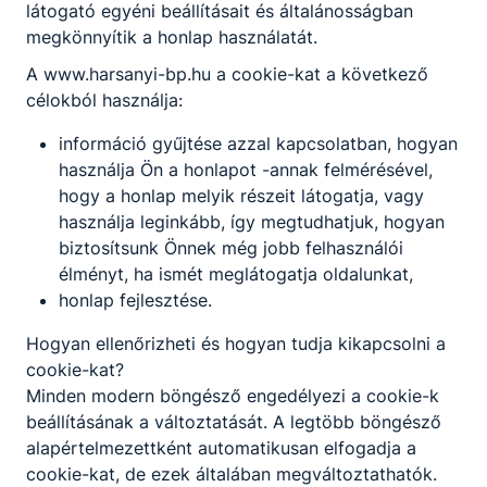
látogató egyéni beállításait és általánosságban
megkönnyítik a honlap használatát.
A www.harsanyi-bp.hu a cookie-kat a következő
célokból használja:
információ gyűjtése azzal kapcsolatban, hogyan
Logisztikai és
használja Ön a honlapot -annak felmérésével,
Kereskedelmi
hogy a honlap melyik részeit látogatja, vagy
Technikum
használja leginkább, így megtudhatjuk, hogyan
és
biztosítsunk Önnek még jobb felhasználói
élményt, ha ismét meglátogatja oldalunkat,
Szakképző
honlap fejlesztése.
Iskola
Hogyan ellenőrizheti és hogyan tudja kikapcsolni a
cookie-kat?
1087
Minden modern böngésző engedélyezi a cookie-k
Budapest,
beállításának a változtatását. A legtöbb böngésző
Szörény utca
alapértelmezettként automatikusan elfogadja a
2-4.
cookie-kat, de ezek általában megváltoztathatók.