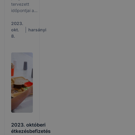
tervezett
időpontjai a
2023/2024-es
tanévben.
2023.
Szeretettel
okt.
harsányi
várjuk az
8.
érdeklődő
diákokat és/vagy
szüleiket egy
bemutatkozó
prezentációra és
óralátogatásokra!
2023. októberi
étkezésbefizetés