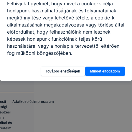
Felhívjuk figyelmét, hogy mivel a cookie-k célja
CLASSROOM
KRÉTA
honlapunk használhatóságának és folyamatainak
Telefon:
megkönnyítése vagy lehetővé tétele, a cookie-k
+3613330555,
alkalmazásának megakadályozása vagy törlése által
+36303693463
előfordulhat, hogy felhasználóink nem lesznek
képesek honlapunk funkcióinak teljes körű
E-mail:
használatára, vagy a honlap a tervezettől eltérően
igazgato@logiker.hu,
fog működni böngészőjében.
titkar@logiker.hu
OM azonosító:
További lehetőségek
Mindet elfogadom
203061/013
esti
Adatkezelés
Impresszum
sági
épzési
um
tikai és
kedelmi