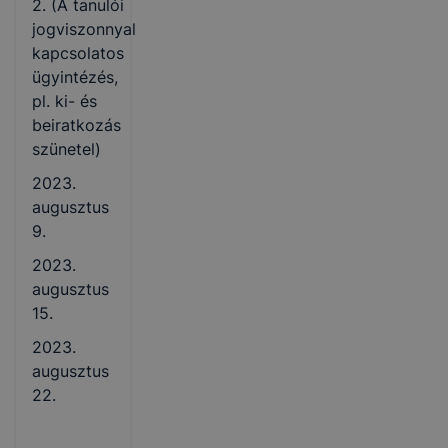
2.
(A t
anulói
jogviszonnyal
kapcsolatos
ügyintézés,
pl. ki- és
beiratkozás
szünetel)
2023.
augusztus
9.
2023.
augusztus
15.
2023.
augusztus
22.