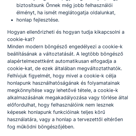
biztosítsunk Önnek még jobb felhasználói
élményt, ha ismét meglátogatja oldalunkat,
honlap fejlesztése.
Hogyan ellenőrizheti és hogyan tudja kikapcsolni a
cookie-kat?
Minden modern böngésző engedélyezi a cookie-k
beállításának a változtatását. A legtöbb böngésző
alapértelmezettként automatikusan elfogadja a
cookie-kat, de ezek általában megváltoztathatók.
Felhívjuk figyelmét, hogy mivel a cookie-k célja
honlapunk használhatóságának és folyamatainak
megkönnyítése vagy lehetővé tétele, a cookie-k
alkalmazásának megakadályozása vagy törlése által
előfordulhat, hogy felhasználóink nem lesznek
képesek honlapunk funkcióinak teljes körű
Logisztikai és Kereskedelmi Technikum és
használatára, vagy a honlap a tervezettől eltérően
Szakképző Iskola
fog működni böngészőjében.