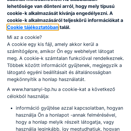
lehetősége van dönteni arról, hogy mely típusú
cookie-k alkalmazását kívánja engedélyezni. A
cookie-k alkalmazásáról teljeskörű információkat a
Cookie tájékoztatóban
talál.
Mi az a cookie?
Partnereink
A cookie egy kis fájl, amely akkor kerül a
számítógépre, amikor Ön egy webhelyet látogat
meg. A cookie-k számtalan funkcióval rendelkeznek.
Többek között információt gyűjtenek, megjegyzik a
látogató egyéni beállításait és általánosságban
megkönnyítik a honlap használatát.
A www.harsanyi-bp.hu a cookie-kat a következő
célokból használja:
információ gyűjtése azzal kapcsolatban, hogyan
használja Ön a honlapot -annak felmérésével,
hogy a honlap melyik részeit látogatja, vagy
használja leginkább, így megtudhatjuk, hogyan