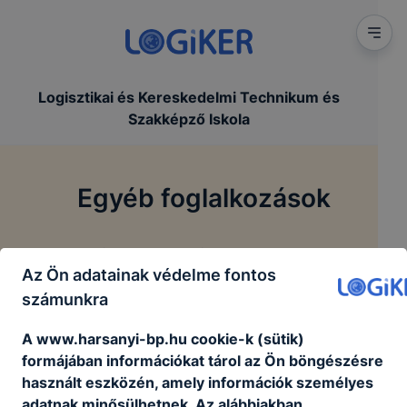
Logisztikai és Kereskedelmi Technikum és
Szakképző Iskola
Egyéb foglalkozások
/
/
Főoldal
Tanulóinknak
Egyéb foglalkozások
Az Ön adatainak védelme fontos
számunkra
A www.harsanyi-bp.hu cookie-k (sütik)
Iskolánk jelenleg nem indít iskolai foglalkozásokat.
formájában információkat tárol az Ön böngészésre
használt eszközén, amely információk személyes
Megértésüket köszönjük!
adatnak minősülhetnek. Az alábbiakban