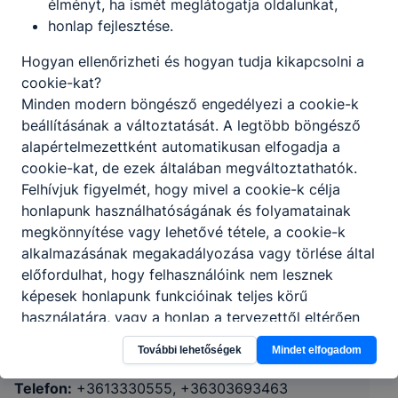
élményt, ha ismét meglátogatja oldalunkat,
honlap fejlesztése.
Hogyan ellenőrizheti és hogyan tudja kikapcsolni a
cookie-kat?
Minden modern böngésző engedélyezi a cookie-k
beállításának a változtatását. A legtöbb böngésző
alapértelmezettként automatikusan elfogadja a
cookie-kat, de ezek általában megváltoztathatók.
Felhívjuk figyelmét, hogy mivel a cookie-k célja
honlapunk használhatóságának és folyamatainak
Logisztikai és Kereskedelmi Technikum és
megkönnyítése vagy lehetővé tétele, a cookie-k
alkalmazásának megakadályozása vagy törlése által
Szakképző Iskola
előfordulhat, hogy felhasználóink nem lesznek
képesek honlapunk funkcióinak teljes körű
1087 Budapest, Szörény utca 2-4.
használatára, vagy a honlap a tervezettől eltérően
fog működni böngészőjében.
CLASSROOM
KRÉTA
További lehetőségek
Mindet elfogadom
Telefon:
+3613330555, +36303693463