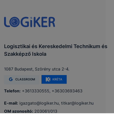
Logisztikai és Kereskedelmi Technikum és
Szakképző Iskola
1087 Budapest, Szörény utca 2-4.
CLASSROOM
KRÉTA
Telefon:
+3613330555, +36303693463
E-mail:
igazgato@logiker.hu, titkar@logiker.hu
OM azonosító:
203061/013