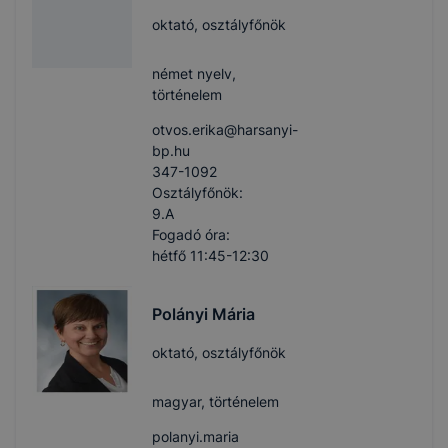
oktató, osztályfőnök
német nyelv,
történelem
otvos.erika​@harsanyi-
bp.hu
347-1092
Osztályfőnök:
9.A
Fogadó óra:
hétfő 11:45-12:30
Polányi Mária
oktató, osztályfőnök
magyar, történelem
polanyi.maria​