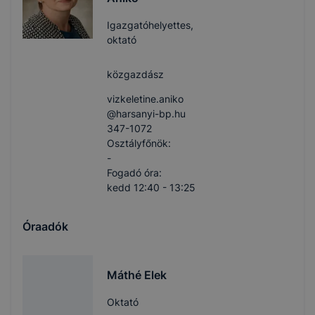
Igazgatóhelyettes,
oktató
közgazdász
vizkeletine.aniko​
@harsanyi-bp.hu
347-1072
Osztályfőnök:
-
Fogadó óra:
kedd 12:40 - 13:25
Óraadók
Máthé Elek
Oktató