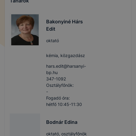
Tanárok
Bakonyiné Hárs
Edit
oktató
kémia, közgazdász
hars.edit​@harsanyi-
bp.hu
347-1092
Osztályfőnök:
-
Fogadó óra:
hétfő 10:45-11:30
Bodnár Edina
oktató, osztályfőnök