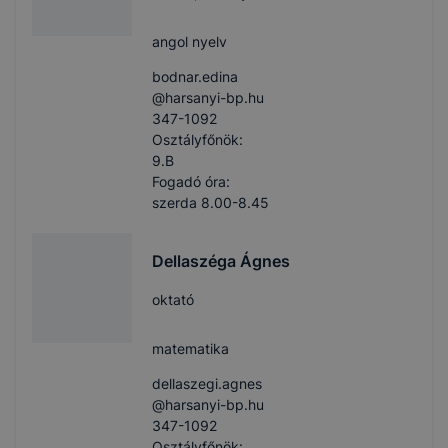
angol nyelv
bodnar.edina​
@harsanyi-bp.hu
347-1092
Osztályfőnök:
9.B
Fogadó óra:
szerda 8.00-8.45
Dellaszéga Ágnes
oktató
matematika
dellaszegi.agnes​
@harsanyi-bp.hu
347-1092
Osztályfőnök: