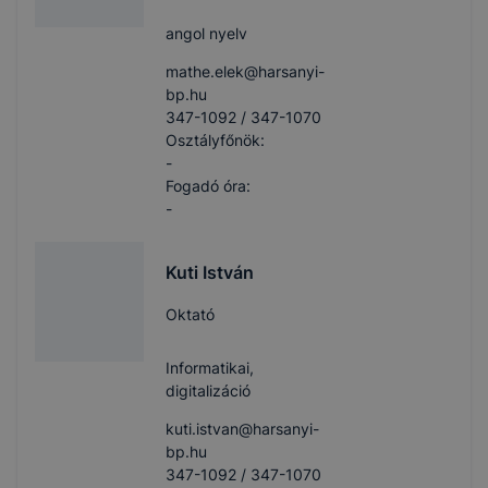
angol nyelv
mathe.elek​@harsanyi-
bp.hu
347-1092 / 347-1070
Osztályfőnök:
-
Fogadó óra:
-
Kuti István
Oktató
Informatikai,
digitalizáció
kuti.istvan​@harsanyi-
bp.hu
347-1092 / 347-1070