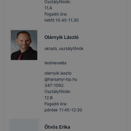
Osztályfőnök:
11.A
Fogadó óra:
hétfő 10.45-11.30
Olárnyik László
oktató, osztályfőnök
testnevelés
olarnyik.laszlo​
@harsanyi-bp.hu
347-1092
Osztályfőnök:
12.B
Fogadó óra:
péntek 11:45-12:30
Ötvös Erika