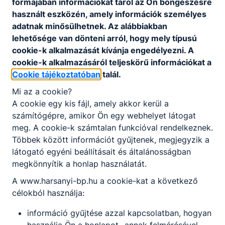
formájában információkat tárol az Ön böngészésre
Fogadó óra:
használt eszközén, amely információk személyes
szerda 12:30-13:30
adatnak minősülhetnek. Az alábbiakban
lehetősége van dönteni arról, hogy mely típusú
Tímár Fanni
cookie-k alkalmazását kívánja engedélyezni. A
cookie-k alkalmazásáról teljeskörű információkat a
oktató
Cookie tájékoztatóban
talál.
Mi az a cookie?
Angol
A cookie egy kis fájl, amely akkor kerül a
timar.fanni​@harsanyi-
számítógépre, amikor Ön egy webhelyet látogat
bp.hu
meg. A cookie-k számtalan funkcióval rendelkeznek.
347-1092
Többek között információt gyűjtenek, megjegyzik a
Osztályfőnök:
látogató egyéni beállításait és általánosságban
-
megkönnyítik a honlap használatát.
Fogadó óra:
szerda 11:45-13:30
A www.harsanyi-bp.hu a cookie-kat a következő
célokból használja:
Baranyai Ferenc
információ gyűjtése azzal kapcsolatban, hogyan
oktató
használja Ön a honlapot -annak felmérésével,