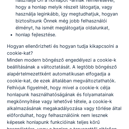
hogy a honlap melyik részeit látogatja, vagy
informatika
használja leginkább, így megtudhatjuk, hogyan
biztosítsunk Önnek még jobb felhasználói
baranyai.ferenc​@edu-
élményt, ha ismét meglátogatja oldalunkat,
harsanyi.hu
honlap fejlesztése.
347-1092
Osztályfőnök:
Hogyan ellenőrizheti és hogyan tudja kikapcsolni a
-
cookie-kat?
Fogadó óra:
hétfő 9:50-10:35
Minden modern böngésző engedélyezi a cookie-k
beállításának a változtatását. A legtöbb böngésző
alapértelmezettként automatikusan elfogadja a
Bárdos Mária
cookie-kat, de ezek általában megváltoztathatók.
Felhívjuk figyelmét, hogy mivel a cookie-k célja
Oktató
honlapunk használhatóságának és folyamatainak
megkönnyítése vagy lehetővé tétele, a cookie-k
vállakozás ismeretek
alkalmazásának megakadályozása vagy törlése által
bardos.maria​
előfordulhat, hogy felhasználóink nem lesznek
@harsanyi-bp.hu
képesek honlapunk funkcióinak teljes körű
347-1092 / 347-1070
használatára, vagy a honlap a tervezettől eltérően