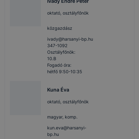
Ivády Endre Péter
oktató, osztályfőnök
közgazdász
ivady​@harsanyi-bp.hu
347-1092
Osztályfőnök:
10.B
Fogadó óra:
hétfő 9:50-10:35
Kuna Éva
oktató, osztályfőnök
magyar, komp.
kun.eva​@harsanyi-
bp.hu