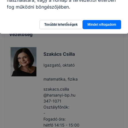
Osztályfőnök:
fog működni böngészőjében.
-
Fogadó óra:
-
További lehetőségek
Mindet elfogadom
Vezetőség
Szakács Csilla
Igazgató, oktató
matematika, fizika
szakacs.csilla​
@harsanyi-bp.hu
347-1071
Osztályfőnök:
-
Fogadó óra:
hétfő 14:15 - 15:00