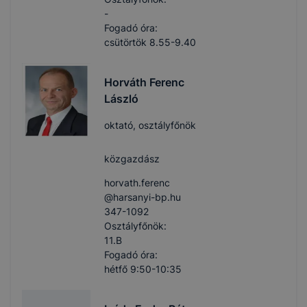
-
Fogadó óra:
csütörtök 8.55-9.40
Horváth Ferenc
László
oktató, osztályfőnök
közgazdász
horvath.ferenc​
@harsanyi-bp.hu
347-1092
Osztályfőnök:
11.B
Fogadó óra:
hétfő 9:50-10:35