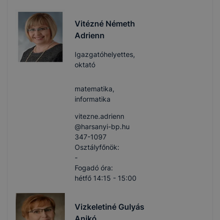
Vitézné Németh
Adrienn
Igazgatóhelyettes,
oktató
matematika,
informatika
vitezne.adrienn​
@harsanyi-bp.hu
347-1097
Osztályfőnök:
-
Fogadó óra:
hétfő 14:15 - 15:00
Vizkeletiné Gulyás
Anikó