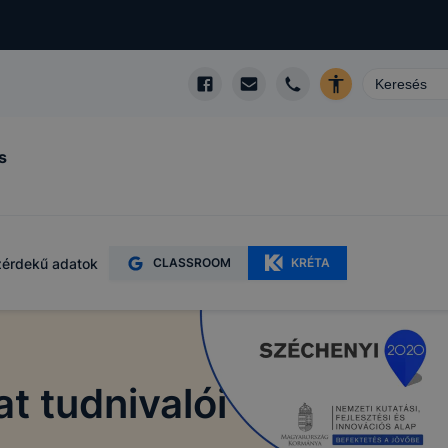
s
érdekű adatok
CLASSROOM
KRÉTA
t tudnivalói