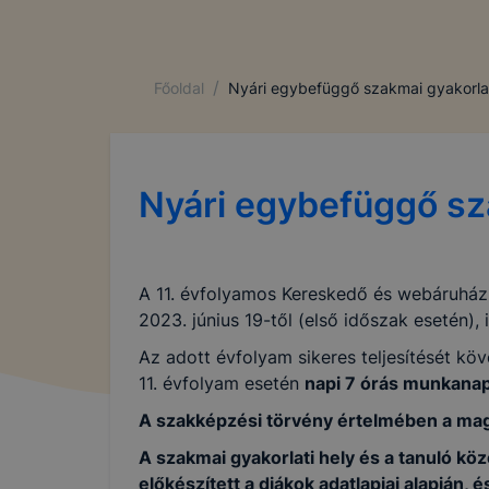
/
Főoldal
Nyári egybefüggő szakmai gyakorlat
Nyári egybefüggő sz
A 11. évfolyamos Kereskedő és webáruház
2023. június 19-től (első időszak esetén), 
Az adott évfolyam sikeres teljesítését kö
11. évfolyam esetén
napi 7 órás munkanap
A szakképzési törvény értelmében a maga
A szakmai gyakorlati hely és a tanuló kö
előkészített a diákok adatlapjai alapján, 