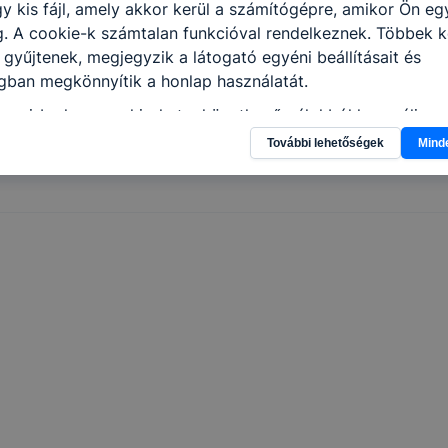
y kis fájl, amely akkor kerül a számítógépre, amikor Ön e
. A cookie-k számtalan funkcióval rendelkeznek. Többek k
11_évf)
 gyűjtenek, megjegyzik a látogató egyéni beállításait és
gban megkönnyítik a honlap használatát.
nyi-bp.hu a cookie-kat a következő célokból használja:
További lehetőségek
Mind
ció gyűjtése azzal kapcsolatban, hogyan használja Ön a ho
elmérésével, hogy a honlap melyik részeit látogatja, vagy h
bb, így megtudhatjuk, hogyan biztosítsunk Önnek még job
nálói élményt, ha ismét meglátogatja oldalunkat,
fejlesztése.
nőrizheti és hogyan tudja kikapcsolni a cookie-kat?
rn böngésző engedélyezi a cookie-k beállításának a válto
ngésző alapértelmezettként automatikusan elfogadja a coo
ban megváltoztathatók. Felhívjuk figyelmét, hogy mivel a c
apunk használhatóságának és folyamatainak megkönnyítése
tele, a cookie-k alkalmazásának megakadályozása vagy törl
t, hogy felhasználóink nem lesznek képesek honlapunk fun