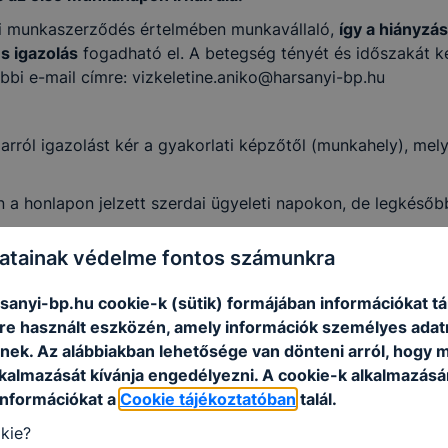
ési munkaszerződés értelmében munkavállaló,
így a hiányzás
s igazolás
fogadható el. A betegség tényét és időszakát kér
bbi e-mail címre: vizkeletine.aniko@harsanyi-bp.hu
arról igazolást kér a gyakorlati képzőtől (munkahely), mel
n a honlapon jelzett szerdai ügyeleti napokon, de legkésőbb
atainak védelme fontos számunkra
2023. augusztus. 23. (szerda) 12:00 óra
anyi-bp.hu cookie-k (sütik) formájában információkat tá
e használt eszközén, amely információk személyes adat
nek. Az alábbiakban lehetősége van dönteni arról, hogy m
lkalmazását kívánja engedélyezni. A cookie-k alkalmazásá
információkat a
Cookie tájékoztatóban
talál.
kie?