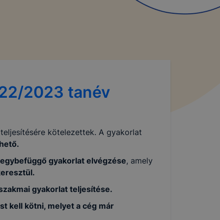
022/2023 tanév
eljesítésére kötelezettek. A gyakorlat
hető.
 egybefüggő gyakorlat elvégzése
, amely
eresztül.
zakmai gyakorlat teljesítése.
t kell kötni, melyet a cég már