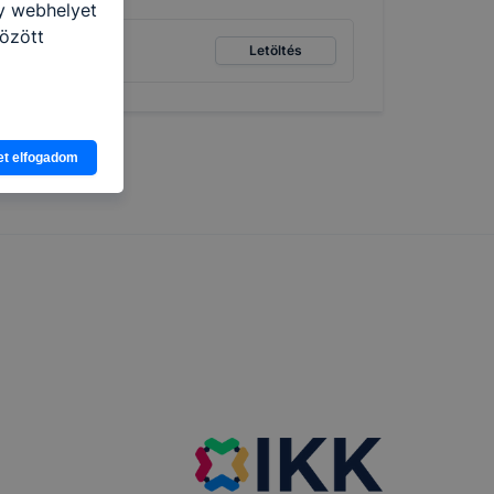
gy webhelyet
özött
Letöltés
et elfogadom
nlapot -
asználja
b
ztatását. A
kie-kat, de
ookie-k
 vagy
ése által
kcióinak