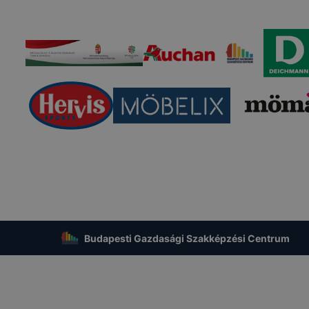
 használatára, vagy a honlap a tervezettől eltérően fog műk
ben.
Budapesti Gazdasági Szakképzési Centrum