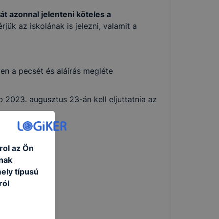
át azonnal jelenteni köteles a
jük az iskolának is jelezni, valamit a
yen a pecsét és aláírás megléte
 2023. augusztus 23-án kell eljuttatnia az
rol az Ön
nak
ely típusú
ról