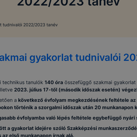
2022/2023 tanév
 tudnivalói 2022/2023 tanév
akmai gyakorlat tudnivalói 2
i technikus tanulók
140 óra
összefüggő szakmai gyakorlat t
illetve
2023. július 17-től (második időszak esetén) végez
vetően a
következő évfolyam megkezdésének feltétele az
okon történik a szorgalmi időszak után 20 munkanapon k
sabb évfolyamba való lépés feltétele egybefüggő nyári s
zött a gyakorlat idejére szóló Szakképzési munkaszerződés
és az első munkanapon írnak alá.