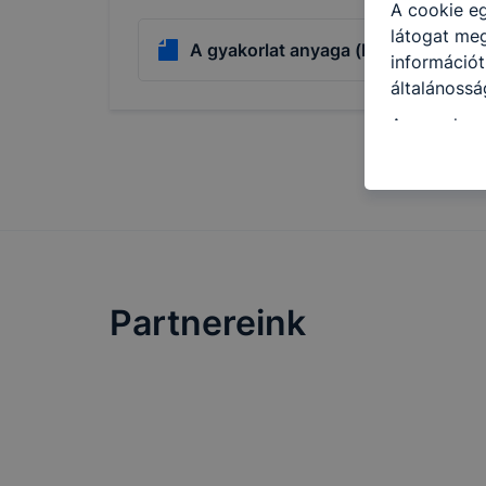
A cookie eg
látogat meg
A gyakorlat anyaga (Kereskedelem_
információt
általánossá
A www.harsa
informá
annak f
leginká
felhasz
honlap 
Partnereink
Hogyan elle
Minden mode
legtöbb bö
ezek általá
célja honl
lehetővé té
előfordulha