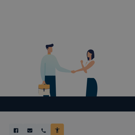
teljes körű
böngészőjé