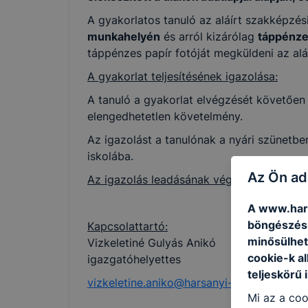
A gyakorlatos tanuló az aláírt szakképz
munkahelyén
és arról kizárólag
táppénze
táppénzes papír fotóját megküldeni az alá
A gyakorlat teljesítésének igazolása:
A tanuló a gyakorlat elvégzését követően 
elengedhetetlen követelmény.
Az igazolást a tanulónak a nyári szünetbe
iskolába.
Az Ön ad
Az igazolás leadásának végső határideje:
A www.hars
böngészésr
Kapcsolattartó:
minősülhet
Vizkeletiné Gulyás Anikó
cookie-k a
igazgatóhelyettes
teljeskörű 
vizkeletine.aniko@harsanyi-bp.hu
Mi az a coo