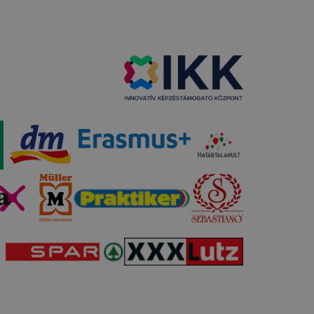
 vagy
ése által
kcióinak
ödni