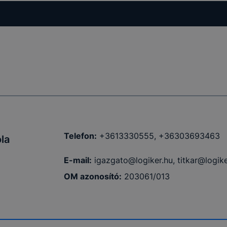
Telefon:
+3613330555, +36303693463
la
E-mail:
igazgato@logiker.hu, titkar@logike
OM azonosító:
203061/013