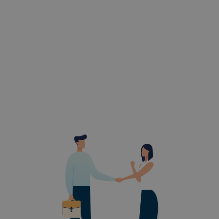
célja honl
lehetővé té
előfordulha
teljes körű
böngészőjé