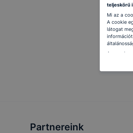
teljeskörű 
Mi az a coo
A cookie eg
látogat meg
információt
általánossá
A www.harsa
informá
annak f
leginká
felhasz
honlap 
Hogyan elle
Minden mode
legtöbb bö
Partnereink
ezek általá