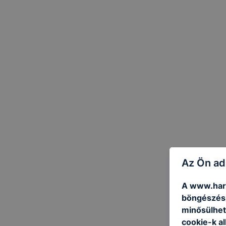
Az Ön ad
A www.hars
böngészésr
minősülhet
cookie-k a