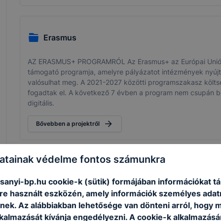
Erasmus
AZ ERASMUS+ PROGRAMRÓL Az Erasmus+ az Európai Unió okt
támogató programja, amelyre pályázatot intézmények nyújt
valósulhat meg. A 2021-2027 közötti programszakasz költsé
fogadtak el. A következő 7 évben a program nem csupán b
digitális.
Bővebben a projektről
atainak védelme fontos számunkra
Ökoiskola
anyi-bp.hu cookie-k (sütik) formájában információkat tá
e használt eszközén, amely információk személyes adat
Iskolánk, a Nemzeti Erőforrás Minisztérium által felkért Érté
nek. Az alábbiakban lehetősége van dönteni arról, hogy m
Államtitkár Úr döntése értelmében elnyerte az Ökoiskola cím
diákja és alkalmazottja – egyaránt sokat dolgozott. Azonban
lkalmazását kívánja engedélyezni. A cookie-k alkalmazásá