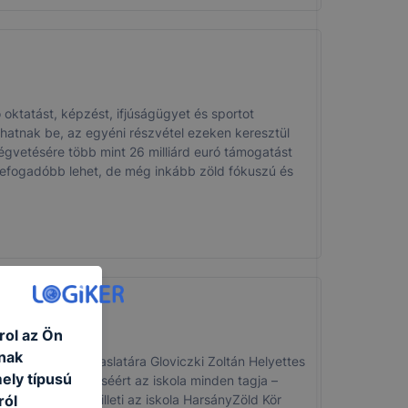
atást, képzést, ifjúságügyet és sportot
hatnak be, az egyéni részvétel ezeken keresztül
gvetésére több mint 26 milliárd euró támogatást
efogadóbb lehet, de még inkább zöld fókuszú és
rol az Ön
nak
kelő Bizottság javaslatára Gloviczki Zoltán Helyettes
ely típusú
et!”A cím elnyeréséért az iskola minden tagja –
 külön köszönet illeti az iskola HarsányZöld Kör
ról