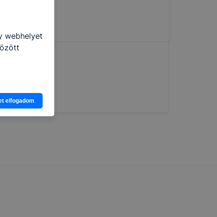
gy webhelyet
özött
et elfogadom
nlapot -
asználja
b
ztatását. A
kie-kat, de
ookie-k