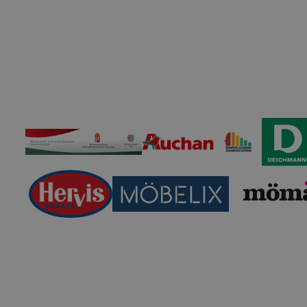
apunk használhatóságának és folyamatainak megkönnyítése
tele, a cookie-k alkalmazásának megakadályozása vagy törl
t, hogy felhasználóink nem lesznek képesek honlapunk fun
 használatára, vagy a honlap a tervezettől eltérően fog műk
ben.