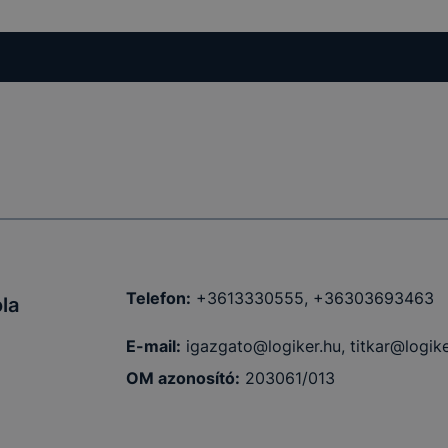
Telefon:
+3613330555, +36303693463
la
E-mail:
igazgato@logiker.hu, titkar@logike
OM azonosító:
203061/013