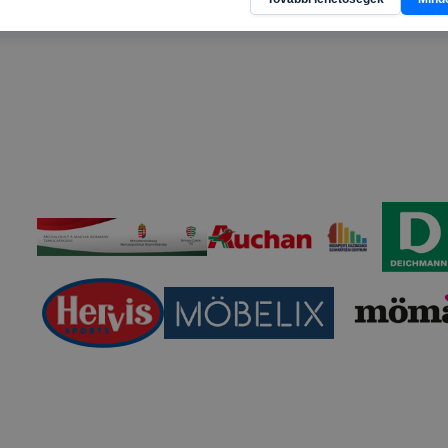
ció gyűjtése azzal kapcsolatban, hogyan használja Ön a ho
elmérésével, hogy a honlap melyik részeit látogatja, vagy h
bb, így megtudhatjuk, hogyan biztosítsunk Önnek még job
nálói élményt, ha ismét meglátogatja oldalunkat,
fejlesztése.
nőrizheti és hogyan tudja kikapcsolni a cookie-kat?
rn böngésző engedélyezi a cookie-k beállításának a válto
ngésző alapértelmezettként automatikusan elfogadja a coo
ban megváltoztathatók. Felhívjuk figyelmét, hogy mivel a c
apunk használhatóságának és folyamatainak megkönnyítése
tele, a cookie-k alkalmazásának megakadályozása vagy törl
t, hogy felhasználóink nem lesznek képesek honlapunk fun
 használatára, vagy a honlap a tervezettől eltérően fog műk
ben.