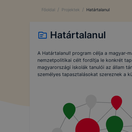
/
/
Főoldal
Projektek
Határtalanul
Határtalanul
A Határtalanul! program célja a magyar-m
nemzetpolitikai célt fordítja le konkrét t
magyarországi iskolák tanulói az állam t
személyes tapasztalásokat szereznek a kü