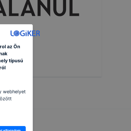
rol az Ön
nak
ely típusú
ról
gy webhelyet
özött
et elfogadom