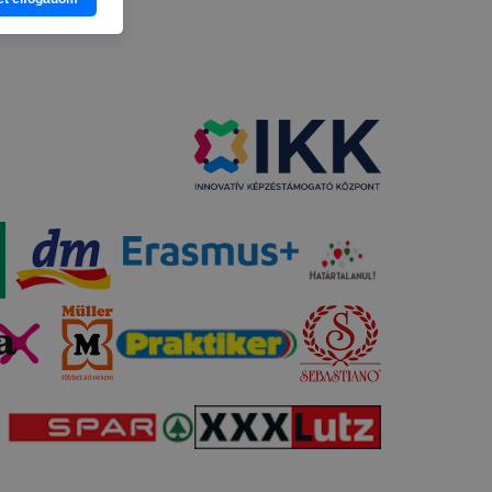
nlapot -
asználja
b
ztatását. A
kie-kat, de
ookie-k
 vagy
ése által
kcióinak
ödni