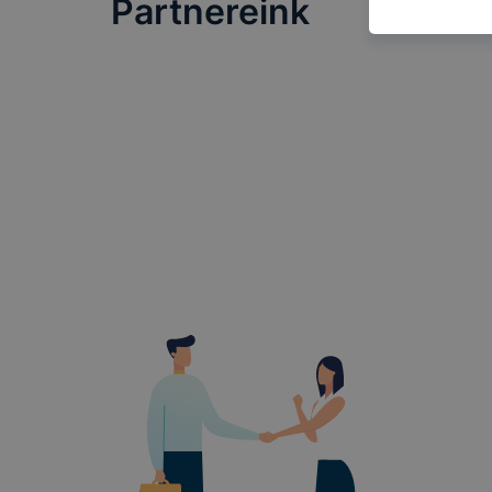
Partnereink
informá
annak f
leginká
felhasz
honlap 
Hogyan elle
Minden mode
legtöbb bö
ezek általá
célja honl
lehetővé té
előfordulha
teljes körű
böngészőjé