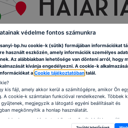
atainak védelme fontos számunkra
anyi-bp.hu cookie-k (sütik) formájában információkat tá
e használt eszközén, amely információk személyes adat
ntés
]
nek. Az alábbiakban lehetősége van dönteni arról, hogy m
lkalmazását kívánja engedélyezni. A cookie-k alkalmazásá
információkat a
Cookie tájékoztatóban
talál.
kie?
y kis fájl, amely akkor kerül a számítógépre, amikor Ön e
. A cookie-k számtalan funkcióval rendelkeznek. Többek k
 gyűjtenek, megjegyzik a látogató egyéni beállításait és
gban megkönnyítik a honlap használatát.
nyi-bp.hu a cookie-kat a következő célokból használja:
További lehetőségek
Mind