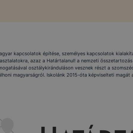
agyar kapcsolatok építése, személyes kapcsolatok kialakít
apasztalatokra, azaz a Határtalanul! a nemzeti összetartozá
ámogatásával osztálykiránduláson vesznek részt a szomszéd
lhoni magyarságról. Iskolánk 2015-óta képviselteti magát