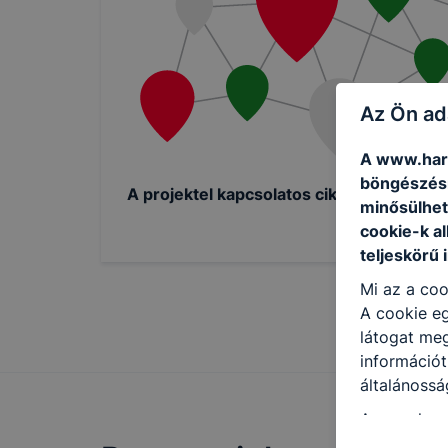
Az Ön ad
A www.hars
böngészésr
A projektel kapcsolatos cikkek
[
megteki
minősülhet
cookie-k a
teljeskörű 
Mi az a coo
A cookie eg
látogat meg
információt
általánossá
A www.harsa